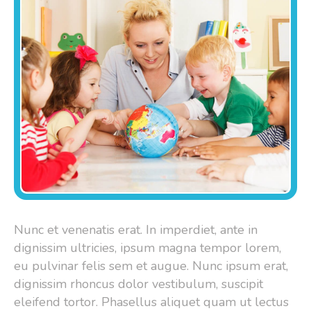
Nunc et venenatis erat. In imperdiet, ante in
dignissim ultricies, ipsum magna tempor lorem,
eu pulvinar felis sem et augue. Nunc ipsum erat,
dignissim rhoncus dolor vestibulum, suscipit
eleifend tortor. Phasellus aliquet quam ut lectus