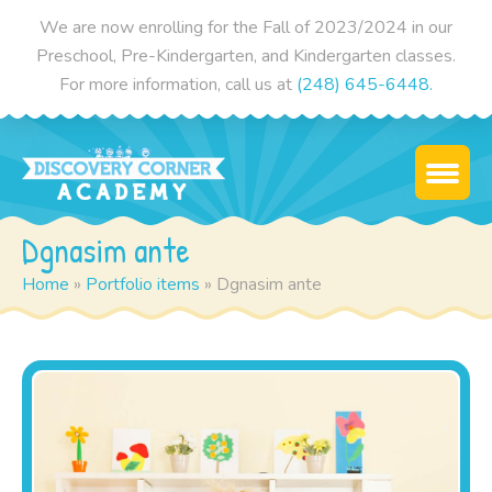
We are now enrolling for the Fall of 2023/2024 in our
Preschool, Pre-Kindergarten, and Kindergarten classes.
For more information, call us at
(248) 645-6448.
Dgnasim ante
Home
»
Portfolio items
»
Dgnasim ante